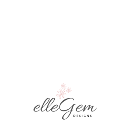
 дни.
чна чантичка за бижута.