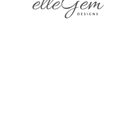
Начало
Общи условия за ползване
Политика за защита на личните данни
Срокове и доставка
Блог
Контакти
ВРЪЗКА С НАС
Ж. к. Илинден, 1309, София, България
ellegemdesigns@gmail.com
FACEBOOK СТРАНИЦА