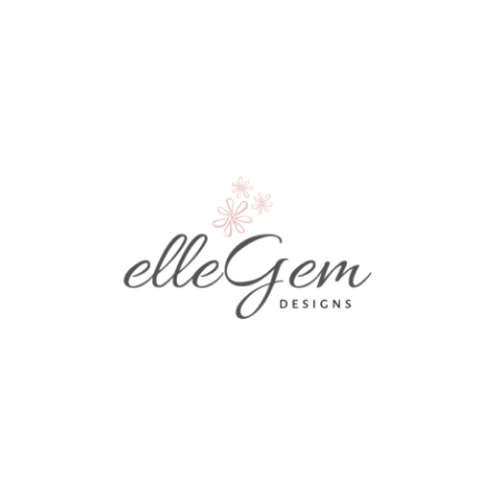
Колието е водоустойчиво.
Срок на изработка: от 1 до 3 работни дни.
Всяка поръчка е опакована подаръчна
чантичка за бижута.