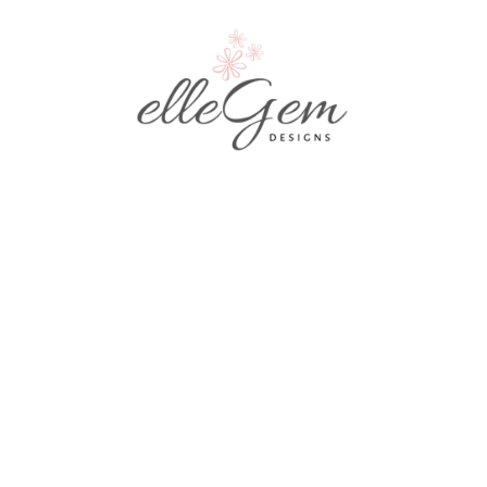
Гривна с тигрово око 4 мм. Заземяване -
Творчество - Воля - Коренна чакра
15.60€
30.51лв.