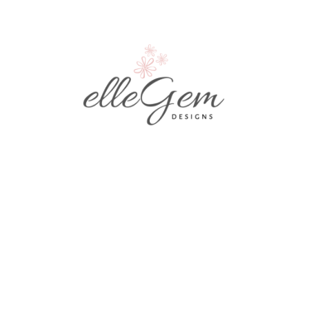
абрадоритът прогонва страховете, несигурността и ост
вания, включително преживените в предходни животи. 
ните сили и във Вселената,премахва влиянието на другит
овните конструкти, които са се прикрепили към аурата
олезен съюзник по време на промяна, внушава сила и п
трансформацията, той подготвя тялото и душата за проц